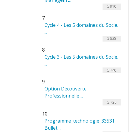
Managem ...
5 910
7
Cycle 4 - Les 5 domaines du Socle.
...
5 828
8
Cycle 3 - Les 5 domaines du Socle.
...
5 740
9
Option Découverte
Professionnelle ...
5 736
10
Programme_technologie_33531
Bullet ...