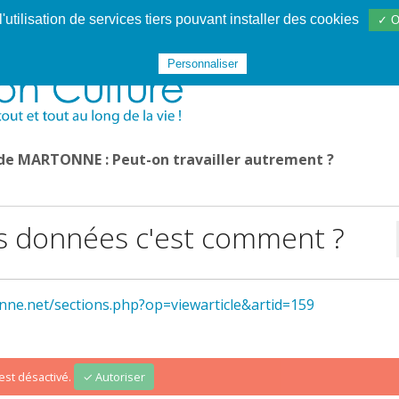
utilisation de services tiers pouvant installer des cookies
✓ O
Websphère
Les services
De 1995 à 2020
TÉC 19
Personnaliser
 de MARTONNE : Peut-on travailler autrement ?
s données c'est comment ?
nne.net/sections.php?op=viewarticle&artid=159
st désactivé.
✓ Autoriser