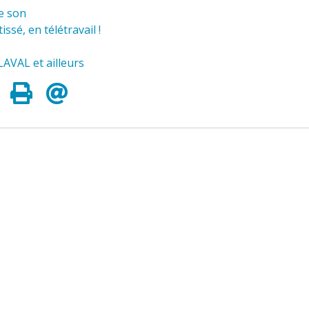
ge son
ssé, en télétravail !
 LAVAL et ailleurs