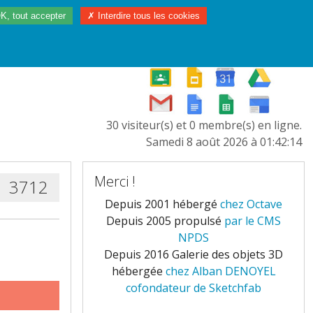
K, tout accepter
✗ Interdire tous les cookies
97/2023
L'EUROPE
30 visiteur(s) et 0 membre(s) en ligne.
Samedi 8 août 2026 à 01:42:14
Merci !
3712
Depuis 2001 hébergé
chez Octave
Depuis 2005 propulsé
par le CMS
NPDS
Depuis 2016 Galerie des objets 3D
hébergée
chez Alban DENOYEL
cofondateur de Sketchfab