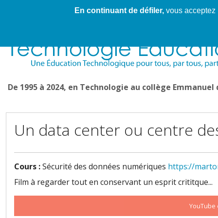
En continuant de défiler,
vous acceptez l'
Cahier de textes patrickRICHARD
Cahier de texte
De 1995 à 2024, en Technologie au collège Emmanuel
Un data center ou centre de
Cours :
Sécurité des données numériques
https://marto
Film à regarder tout en conservant un esprit crititque...
YouTube e