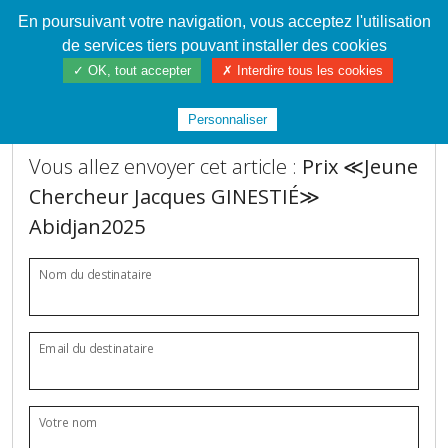
En poursuivant votre navigation, vous acceptez l'utilisation
Cahier de textes patrickRICHARD
de services tiers pouvant installer des cookies
✓ OK, tout accepter
✗ Interdire tous les cookies
Envoi de l'article à un ami
Personnaliser
Vous allez envoyer cet article :
Prix ≪Jeune
Chercheur Jacques GINESTIÉ≫
Abidjan2025
Nom du destinataire
Email du destinataire
Votre nom