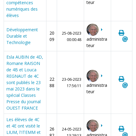
teur
compétences
numériques des
élèves
Développement
20
25-08-2023
Durable et
administra
09
00:00:48
Technologie
teur
Esla AUBIN de 4D,
Romane RAISON
de 4B et Louca
REGNAUT de 4C
22
23-06-2023
sont publiés le 23
administra
88
17:56:11
mai 2023 dans le
teur
spécial Classes
Presse du journal
OUEST FRANCE
Les élèves de 4C
et 4E ont visité le
26
24-05-2023
LIUM, l'ITEMM et
administra
82
13:29:13