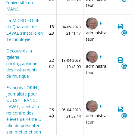
l'université du
teur
MANS
La MICRO FOLIE
du Quarante de
18
04-05-2023
administra
LAVAL s'installe en
28
21:41:47
teur
Technologie
Découvrez la
galerie
22
13-04-2023
photographique
administra
07
10:43:09
des instruments
teur
de musique
François LORIN ,
journaliste pour
OUEST FRANCE
LAVAL, vient à la
28
05-04-2023
rencontre des
administra
40
21:32:44
élèves de 4ème D
teur
afin de présenter
son métier et son