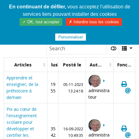
En continuant de défiler,
vous acceptez l'utilisation de
Cahier de textes patrickRICHARD
services tiers pouvant installer des cookies
Les Nouvelles
✓ OK, tout accepter
✗ Interdire tous les cookies
Personnaliser
Articles
lus
Posté le
Auteur
Fonctions
Apprendre et
enseigner, de la
19
05-11-2023
administra
préhistoire à
55
13:24:18
teur
demain
Pix au cœur de
l'enseignement
scolaire pour
développer et
35
16-09-2022
administra
certifier les
42
10:49:35