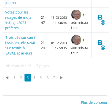
journal
Votez pour les
nuages de mots
21
15-03-2023
administra
#stages2023
47
19:46:50
teur
préférés !
Trois dés sur carré
tissé, en télétravail
21
05-02-2023
administra
: Le textile à
28
17:59:15
teur
LAVAL et ailleurs
Nb. d'articles 65
7 pages
◄
1
2
3
4
5
6
7
►
Plus de contenu