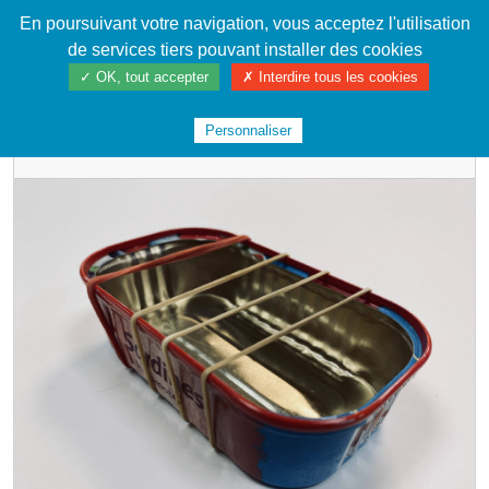
En poursuivant votre navigation, vous acceptez l'utilisation
Cahier de textes patrickRICHARD
de services tiers pouvant installer des cookies
✓ OK, tout accepter
✗ Interdire tous les cookies
ACCUEIL
LA FABRIQUE
INSTRUMENTS DE MUSIQUE
#SARDINES2022
Personnaliser
E.P.I. LE SON DES CHOSES !