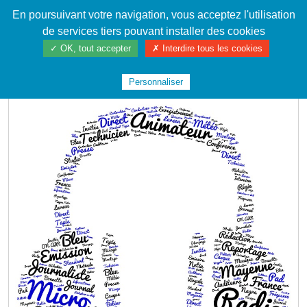
En poursuivant votre navigation, vous acceptez l'utilisation
Cahier de textes patrickRICHARD
de services tiers pouvant installer des cookies
✓ OK, tout accepter
✗ Interdire tous les cookies
ACCUEIL
VOYAGES
MON STAGE EN 180 SECONDES
#STAGES2023
Personnaliser