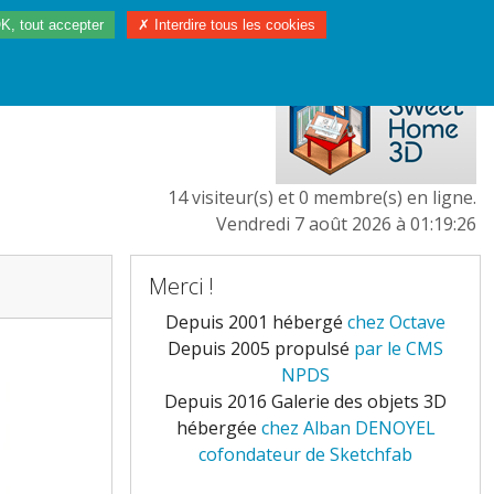
K, tout accepter
✗ Interdire tous les cookies
97/2023
L'EUROPE
14 visiteur(s) et 0 membre(s) en ligne.
Vendredi 7 août 2026 à 01:19:26
Merci !
Depuis 2001 hébergé
chez Octave
Depuis 2005 propulsé
par le CMS
NPDS
Depuis 2016 Galerie des objets 3D
hébergée
chez Alban DENOYEL
cofondateur de Sketchfab