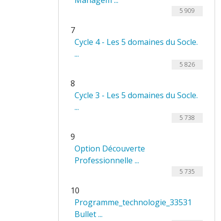
Managem ...
5 909
7
Cycle 4 - Les 5 domaines du Socle.
...
5 826
8
Cycle 3 - Les 5 domaines du Socle.
...
5 738
9
Option Découverte
Professionnelle ...
5 735
10
Programme_technologie_33531
Bullet ...