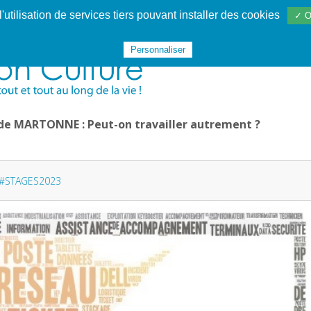
utilisation de services tiers pouvant installer des cookies
✓ O
Websphère
Les services
De 1995 à 2020
TÉC 19
Personnaliser
 de MARTONNE : Peut-on travailler autrement ?
#STAGES2023