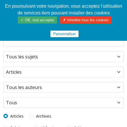
En poursuivant votre navigation, vous acceptez l'utilisation
Cahier de textes patrickRICHARD
de services tiers pouvant installer des cookies
Rechercher dans Tous les sujets
✓ OK, tout accepter
✗ Interdire tous les cookies
Personnaliser
Articles
Archives