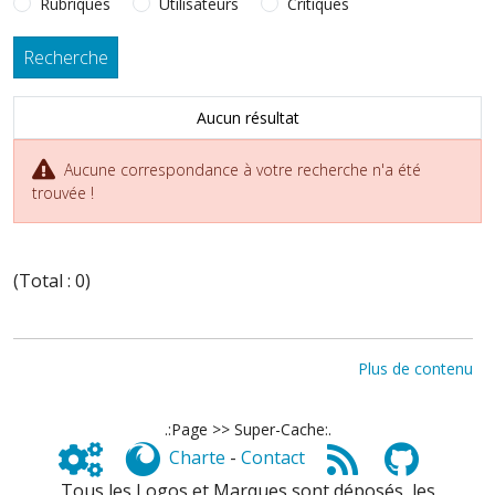
Rubriques
Utilisateurs
Critiques
Aucun résultat
Aucune correspondance à votre recherche n'a été
trouvée !
(Total : 0)
Plus de contenu
.:Page >> Super-Cache:.
Charte
-
Contact
Tous les Logos et Marques sont déposés, les