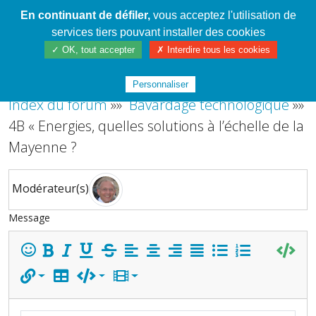
En continuant de défiler,
vous acceptez l'utilisation de
Cahier de textes patrickRICHARD
services tiers pouvant installer des cookies
✓ OK, tout accepter
✗ Interdire tous les cookies
Plus de contenu
Personnaliser
Index du forum
»»
Bavardage technologique
»»
4B « Energies, quelles solutions à l’échelle de la
Mayenne ?
Modérateur(s)
Message