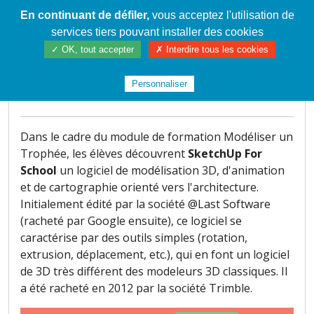
En continuant de défiler,
vous acceptez l'utilisation de
Cahier de textes patrickRICHARD
services tiers pouvant installer des cookies
✓ OK, tout accepter
✗ Interdire tous les cookies
Présentation vidéo de SketchUP
For School
Personnaliser
1689
Dans le cadre du module de formation Modéliser un
Trophée, les élèves découvrent
SketchUp For
School
un logiciel de modélisation 3D, d'animation
et de cartographie orienté vers l'architecture.
Initialement édité par la société @Last Software
(racheté par Google ensuite), ce logiciel se
caractérise par des outils simples (rotation,
extrusion, déplacement, etc.), qui en font un logiciel
de 3D très différent des modeleurs 3D classiques. Il
a été racheté en 2012 par la société Trimble.