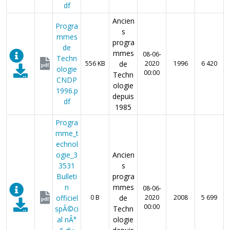
df
Ancien
Progra
s
mmes
progra
de
mmes
08-06-
Techn
556 KB
de
2020
1996
6 420
pdf
ologie
00:00
Techn
CNDP
ologie
1996.p
depuis
df
1985
Progra
mme_t
echnol
ogie_3
Ancien
3531
s
Bulleti
progra
n
mmes
08-06-
officiel
0 B
de
2020
2008
5 699
pdf
00:00
spÃ©ci
Techn
al nÂ°
ologie