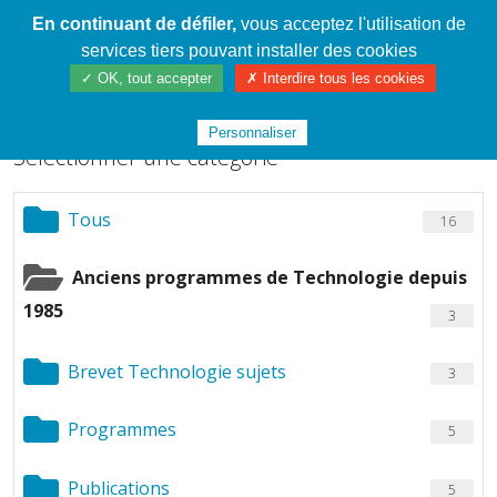
En continuant de défiler,
vous acceptez l'utilisation de
Cahier de textes patrickRICHARD
services tiers pouvant installer des cookies
Chargement de fichiers
✓ OK, tout accepter
✗ Interdire tous les cookies
Personnaliser
Sélectionner une catégorie
Tous
16
Anciens programmes de Technologie depuis
1985
3
Brevet Technologie sujets
3
Programmes
5
Publications
5