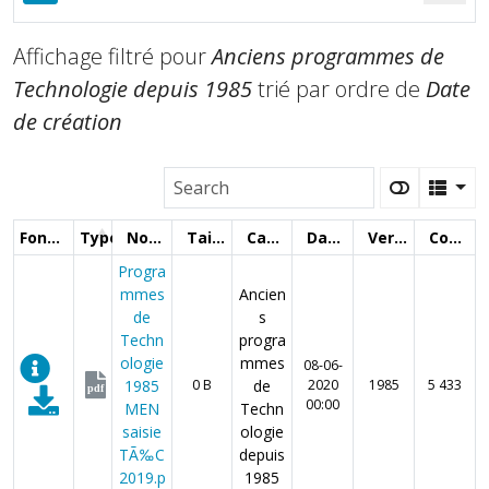
Affichage filtré pour
Anciens programmes de
Technologie depuis 1985
trié par ordre de
Date
de création
Fonctions
Type
Nom
Taille
Catégorie
Date
Version
Compteur
Progra
mmes
Ancien
de
s
Techn
progra
ologie
mmes
08-06-
1985
0 B
de
2020
1985
5 433
pdf
00:00
MEN
Techn
saisie
ologie
TÃ‰C
depuis
2019.p
1985