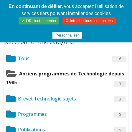
En continuant de défiler,
vous acceptez l'utilisation de
Cahier de textes patrickRICHARD
services tiers pouvant installer des cookies
Chargement de fichiers
✓ OK, tout accepter
✗ Interdire tous les cookies
Personnaliser
Sélectionner une catégorie
Tous
16
Anciens programmes de Technologie depuis
1985
3
Brevet Technologie sujets
3
Programmes
5
Publications
5