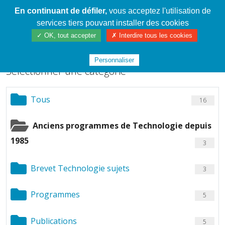
En continuant de défiler,
vous acceptez l'utilisation de
Cahier de textes patrickRICHARD
services tiers pouvant installer des cookies
Chargement de fichiers
✓ OK, tout accepter
✗ Interdire tous les cookies
Personnaliser
Sélectionner une catégorie
Tous
16
Anciens programmes de Technologie depuis
1985
3
Brevet Technologie sujets
3
Programmes
5
Publications
5