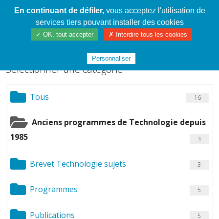
En continuant de défiler,
vous acceptez l'utilisation de
Cahier de textes patrickRICHARD
services tiers pouvant installer des cookies
Chargement de fichiers
✓ OK, tout accepter
✗ Interdire tous les cookies
Personnaliser
Sélectionner une catégorie
Tous
16
Anciens programmes de Technologie depuis
1985
3
Brevet Technologie sujets
3
Programmes
5
Publications
5