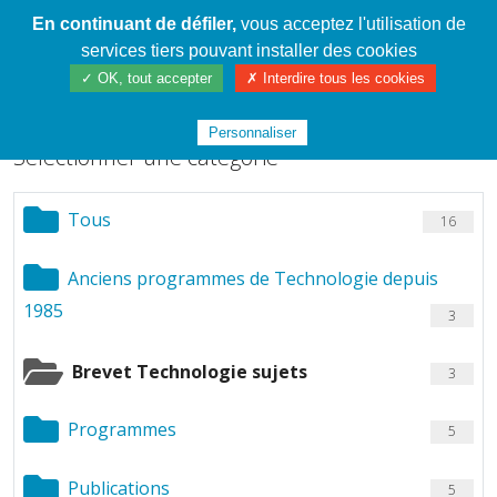
En continuant de défiler,
vous acceptez l'utilisation de
Cahier de textes patrickRICHARD
services tiers pouvant installer des cookies
Chargement de fichiers
✓ OK, tout accepter
✗ Interdire tous les cookies
Personnaliser
Sélectionner une catégorie
Tous
16
Anciens programmes de Technologie depuis
1985
3
Brevet Technologie sujets
3
Programmes
5
Publications
5