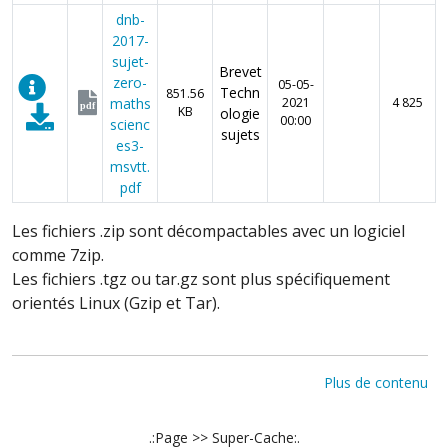
dnb-
2017-
sujet-
Brevet
zero-
05-05-
Techn
851.56
maths
2021
4 825
pdf
KB
ologie
00:00
scienc
sujets
es3-
msvtt.
pdf
Les fichiers .zip sont décompactables avec un logiciel
comme 7zip.
Les fichiers .tgz ou tar.gz sont plus spécifiquement
orientés Linux (Gzip et Tar).
Plus de contenu
.:Page >> Super-Cache:.