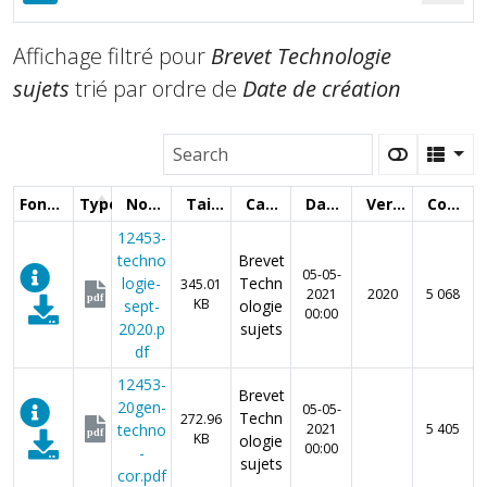
Affichage filtré pour
Brevet Technologie
sujets
trié par ordre de
Date de création
Fonctions
Type
Nom
Taille
Catégorie
Date
Version
Compteur
12453-
techno
Brevet
05-05-
logie-
Techn
345.01
2021
2020
5 068
pdf
KB
sept-
ologie
00:00
2020.p
sujets
df
12453-
Brevet
20gen-
05-05-
Techn
272.96
techno
2021
5 405
pdf
KB
ologie
00:00
-
sujets
cor.pdf