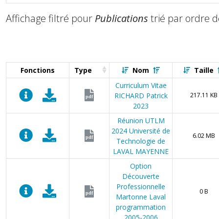
Affichage filtré pour
Publications
trié par ordre 
Fonctions
Type
Nom
Taille
Curriculum Vitae
RICHARD Patrick
217.11 KB
pdf
2023
Réunion UTLM
2024 Université de
6.02 MB
pdf
Technologie de
LAVAL MAYENNE
Option
Découverte
Professionnelle
0 B
pdf
Martonne Laval
programmation
2005-2006