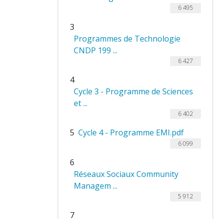
6 495
3
Programmes de Technologie
CNDP 199 ...
6 427
4
Cycle 3 - Programme de Sciences
et ...
6 402
5
Cycle 4 - Programme EMI.pdf
6 099
6
Réseaux Sociaux Community
Managem ...
5 912
7