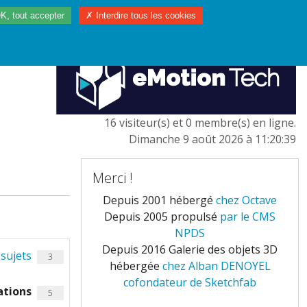
K, tout accepter
✗ Interdire tous les cookies
97/2023
L'EUROPE
16 visiteur(s) et 0 membre(s) en ligne.
Dimanche 9 août 2026 à 11:20:39
Merci !
Depuis 2001 hébergé
chez Octave
Depuis 2005 propulsé
par le CMS
NPDS
Depuis 2016 Galerie des objets 3D
sujets
3
hébergée
chez Alban DENOYEL
cofondateur de Sketchfab
ations
5