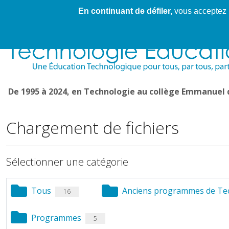
En continuant de défiler,
vous acceptez l'
Cahier de textes patrickRICHARD
Cahier de texte
De 1995 à 2024, en Technologie au collège Emmanuel
Chargement de fichiers
Sélectionner une catégorie
Tous
Anciens programmes de Tec
16
Programmes
5