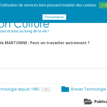
utilisation de services tiers pouvant installer des cookies
✓ O
Websphère
Les services
De 1995 à 2020
TÉC 19
Personnaliser
 de MARTONNE : Peut-on travailler autrement ?
hnologie depuis 1985
Brevet Technologie 
3
Public