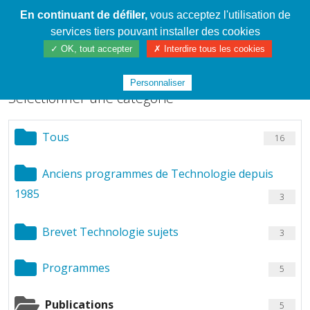
En continuant de défiler,
vous acceptez l'utilisation de
Cahier de textes patrickRICHARD
services tiers pouvant installer des cookies
Chargement de fichiers
✓ OK, tout accepter
✗ Interdire tous les cookies
Personnaliser
Sélectionner une catégorie
Tous
16
Anciens programmes de Technologie depuis
1985
3
Brevet Technologie sujets
3
Programmes
5
Publications
5