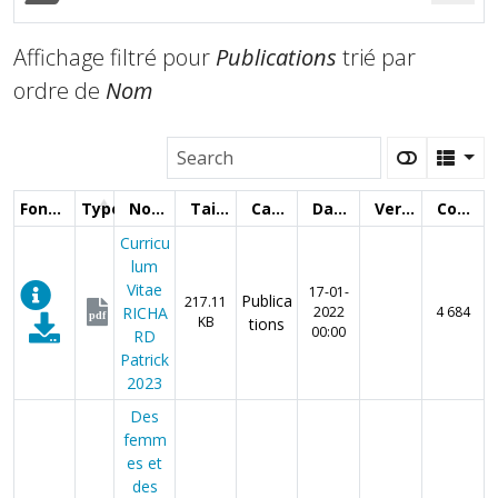
Affichage filtré pour
Publications
trié par
ordre de
Nom
Fonctions
Type
Nom
Taille
Catégorie
Date
Version
Compteur
Curricu
lum
Vitae
17-01-
Publica
217.11
RICHA
2022
4 684
pdf
KB
tions
00:00
RD
Patrick
2023
Des
femm
es et
des