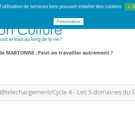
utilisation de services tiers pouvant installer des cookies
✓ O
Websphère
Les services
De 1995 à 2020
TÉC 19
Personnaliser
 de MARTONNE : Peut-on travailler autrement ?
@telechargement/Cycle 4 - Les 5 domaines du S