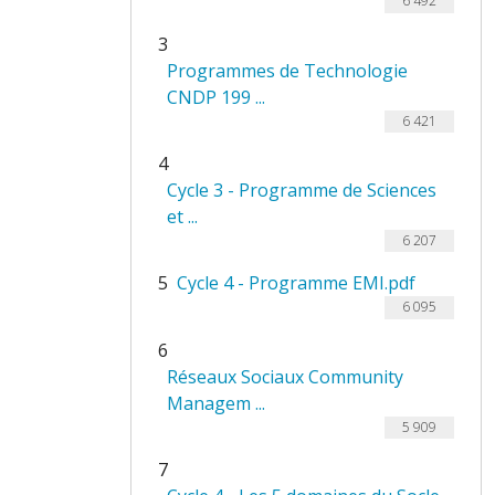
6 492
3
Programmes de Technologie
CNDP 199 ...
6 421
4
Cycle 3 - Programme de Sciences
et ...
6 207
5
Cycle 4 - Programme EMI.pdf
6 095
6
Réseaux Sociaux Community
Managem ...
5 909
7