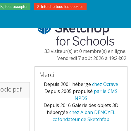
K, tout accepter
✗ Interdire tous les cookies
97/2023
L'EUROPE
33 visiteur(s) et 0 membre(s) en ligne.
Vendredi 7 août 2026 à 19:24:02
Merci !
Depuis 2001 hébergé
chez Octave
ocle.pdf
Depuis 2005 propulsé
par le CMS
NPDS
Depuis 2016 Galerie des objets 3D
hébergée
chez Alban DENOYEL
cofondateur de Sketchfab