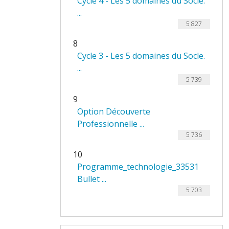
Cycle 4 - Les 5 domaines du Socle.
...
5 827
8
Cycle 3 - Les 5 domaines du Socle.
...
5 739
9
Option Découverte
Professionnelle ...
5 736
10
Programme_technologie_33531
Bullet ...
5 703