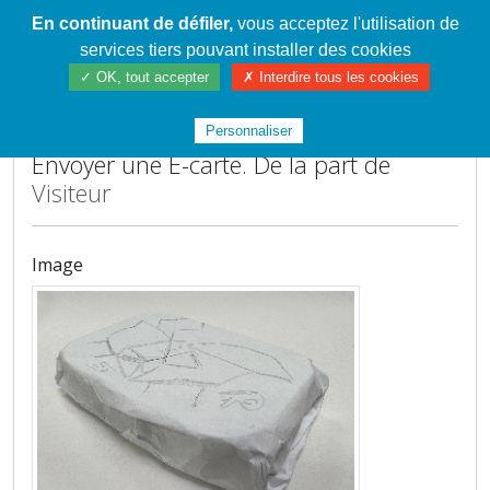
En continuant de défiler,
vous acceptez l'utilisation de
Cahier de textes patrickRICHARD
services tiers pouvant installer des cookies
✓ OK, tout accepter
✗ Interdire tous les cookies
Accueil
Personnaliser
Envoyer une E-carte. De la part de
Visiteur
Image