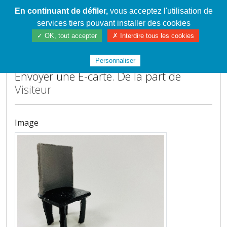
En continuant de défiler,
vous acceptez l'utilisation de
Cahier de textes patrickRICHARD
services tiers pouvant installer des cookies
✓ OK, tout accepter
✗ Interdire tous les cookies
Accueil
Personnaliser
Envoyer une E-carte. De la part de
Visiteur
Image