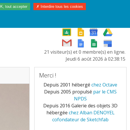
K, tout accepter
✗ Interdire tous les cookies
97/2023
L'EUROPE
21 visiteur(s) et 0 membre(s) en ligne.
Jeudi 6 août 2026 à 02:38:15
Merci !
Depuis 2001 hébergé
chez Octave
Depuis 2005 propulsé
par le CMS
NPDS
Depuis 2016 Galerie des objets 3D
hébergée
chez Alban DENOYEL
cofondateur de Sketchfab