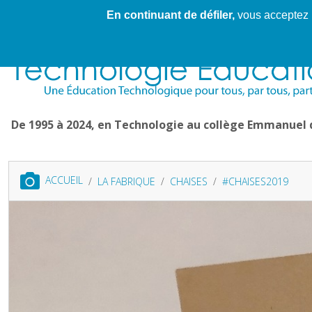
En continuant de défiler,
vous acceptez l'
Cahier de textes patrickRICHARD
Cahier de texte
De 1995 à 2024, en Technologie au collège Emmanuel
ACCUEIL
LA FABRIQUE
CHAISES
#CHAISES2019