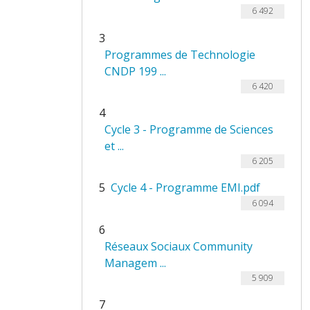
6 492
3
Programmes de Technologie
CNDP 199 ...
6 420
4
Cycle 3 - Programme de Sciences
et ...
6 205
5
Cycle 4 - Programme EMI.pdf
6 094
6
Réseaux Sociaux Community
Managem ...
5 909
7