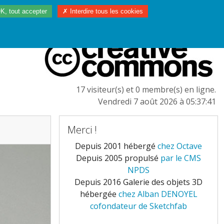
K, tout accepter
✗ Interdire tous les cookies
97/2023
L'EUROPE
17 visiteur(s) et 0 membre(s) en ligne.
Vendredi 7 août 2026 à 05:37:41
Merci !
Depuis 2001 hébergé
chez Octave
Depuis 2005 propulsé
par le CMS
NPDS
Depuis 2016 Galerie des objets 3D
hébergée
chez Alban DENOYEL
cofondateur de Sketchfab