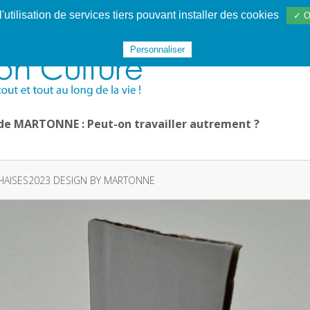
utilisation de services tiers pouvant installer des cookies
✓ O
Websphère
Les services
De 1995 à 2020
TÉC 19
Personnaliser
 de MARTONNE : Peut-on travailler autrement ?
HAISES2023 DESIGN BY MARTONNE