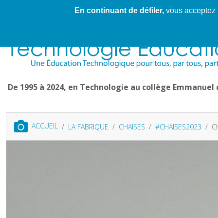
En continuant de défiler,
vous acceptez l'
Cahier de textes patrickRICHARD
Cahier de texte
De 1995 à 2024, en Technologie au collège Emmanuel
ACCUEIL
LA FABRIQUE
CHAISES
#CHAISES2023
C