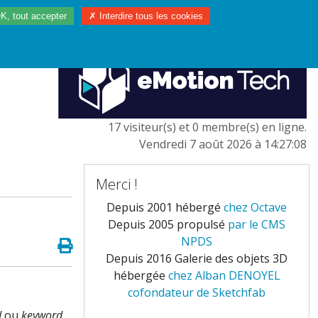
K, tout accepter
✗ Interdire tous les cookies
97/2023
L'EUROPE
17 visiteur(s) et 0 membre(s) en ligne.
Vendredi 7 août 2026 à 14:27:08
Merci !
Depuis 2001 hébergé
chez Octave
Depuis 2005 propulsé
par le CMS
NPDS
Depuis 2016 Galerie des objets 3D
hébergée
chez Alban DENOYEL
cofondateur de Sketchfab
d
ou
keyword