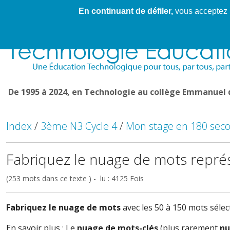
En continuant de défiler,
vous acceptez l'
Cahier de textes patrickRICHARD
Cahier de texte
De 1995 à 2024, en Technologie au collège Emmanuel
Index
/
3ème N3 Cycle 4
/
Mon stage en 180 sec
Fabriquez le nuage de mots repré
(253 mots dans ce texte ) - lu : 4125 Fois
Fabriquez le nuage de mots
avec les 50 à 150 mots séle
En savoir plus : Le
nuage de mots-clés
(plus rarement
nu