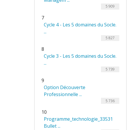
Managem ...
5 909
7
Cycle 4 - Les 5 domaines du Socle.
...
5 827
8
Cycle 3 - Les 5 domaines du Socle.
...
5 739
9
Option Découverte
Professionnelle ...
5 736
10
Programme_technologie_33531
Bullet ...