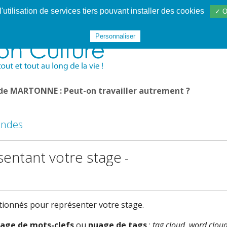
utilisation de services tiers pouvant installer des cookies
✓ O
Websphère
Les services
De 1995 à 2020
TÉC 19
Personnaliser
 de MARTONNE : Peut-on travailler autrement ?
ondes
sentant votre stage
-
ctionnés pour représenter votre stage.
age de mots-clefs
ou
nuage de tags
;
tag cloud, word clou