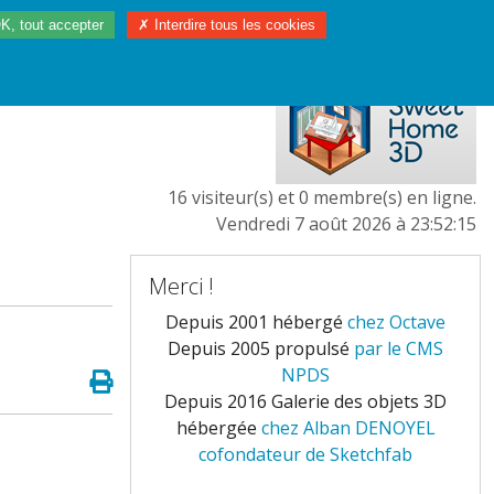
K, tout accepter
✗ Interdire tous les cookies
97/2023
L'EUROPE
16 visiteur(s) et 0 membre(s) en ligne.
Vendredi 7 août 2026 à 23:52:15
Merci !
Depuis 2001 hébergé
chez Octave
Depuis 2005 propulsé
par le CMS
NPDS
Depuis 2016 Galerie des objets 3D
hébergée
chez Alban DENOYEL
cofondateur de Sketchfab