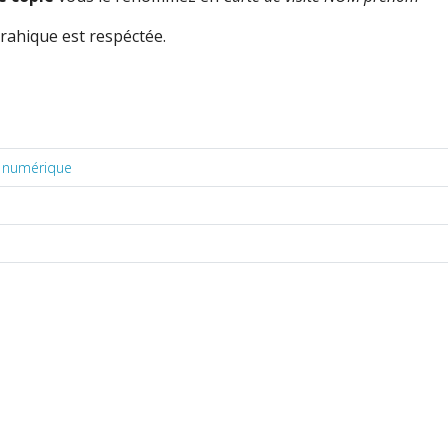
grahique est respéctée.
é numérique