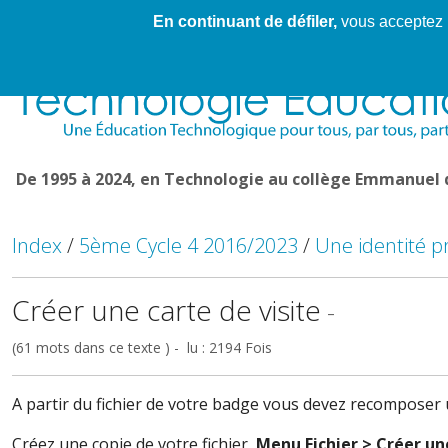
En continuant de défiler,
vous acceptez l'
Cahier de textes patrickRICHARD
Cahier de texte
De 1995 à 2024, en Technologie au collège Emmanuel
Index
/
5ème Cycle 4 2016/2023
/
Une identité 
Créer une carte de visite
-
(61 mots dans ce texte ) - lu : 2194 Fois
A partir du fichier de votre badge vous devez recomposer u
Créez une copie de votre fichier,
Menu Fichier > Créer un