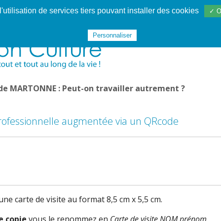
utilisation de services tiers pouvant installer des cookies
✓ O
Websphère
Les services
De 1995 à 2020
TÉC 19
Personnaliser
 de MARTONNE : Peut-on travailler autrement ?
professionnelle augmentée via un QRcode
ne carte de visite au format 8,5 cm x 5,5 cm.
e copie
vous le renommez en
Carte de visite NOM prénom