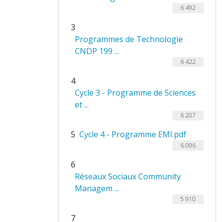
6 492
3
Programmes de Technologie
CNDP 199 ...
6 422
4
Cycle 3 - Programme de Sciences
et ...
6 207
5
Cycle 4 - Programme EMI.pdf
6 096
6
Réseaux Sociaux Community
Managem ...
5 910
7