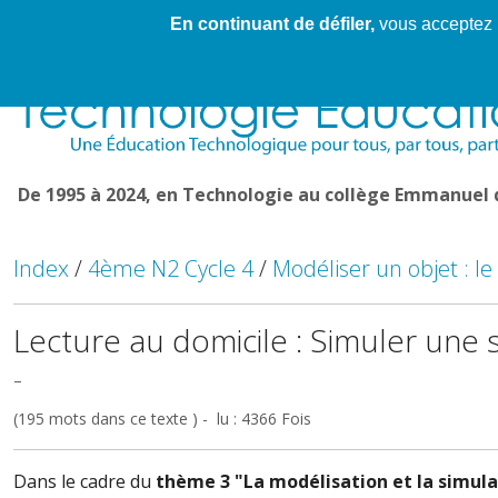
En continuant de défiler,
vous acceptez l'
Cahier de textes patrickRICHARD
Cahier de texte
De 1995 à 2024, en Technologie au collège Emmanuel
Index
/
4ème N2 Cycle 4
/
Modéliser un objet : l
Lecture au domicile : Simuler un
-
(195 mots dans ce texte ) - lu : 4366 Fois
Dans le cadre du
thème 3 "La modélisation et la simul