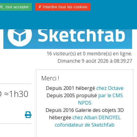
K, tout accepter
✗ Interdire tous les cookies
97/2023
L'EUROPE
16 visiteur(s) et 0 membre(s) en ligne.
Dimanche 9 août 2026 à 08:39:27
Merci !
Depuis 2001 hébergé
chez Octave
D ≈1h30
Depuis 2005 propulsé
par le CMS
NPDS
Depuis 2016 Galerie des objets 3D
hébergée
chez Alban DENOYEL
cofondateur de Sketchfab