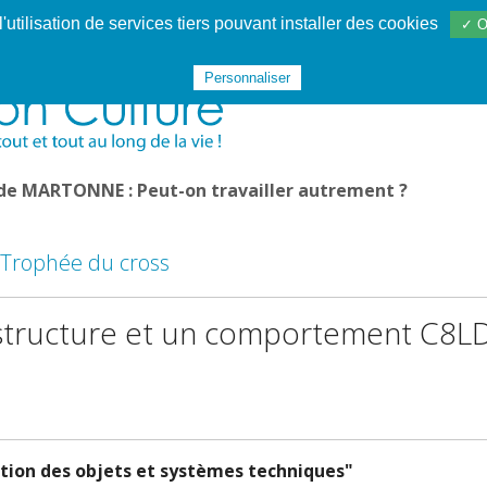
utilisation de services tiers pouvant installer des cookies
✓ O
Websphère
Les services
De 1995 à 2020
TÉC 19
Personnaliser
 de MARTONNE : Peut-on travailler autrement ?
e Trophée du cross
e structure et un comportement C8L
ation des objets et systèmes techniques"