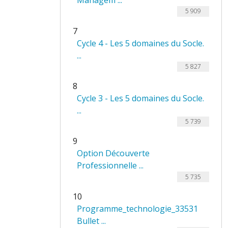
Managem ...
5 909
7
Cycle 4 - Les 5 domaines du Socle.
...
5 827
8
Cycle 3 - Les 5 domaines du Socle.
...
5 739
9
Option Découverte
Professionnelle ...
5 735
10
Programme_technologie_33531
Bullet ...