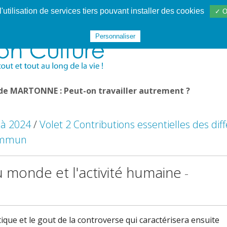
utilisation de services tiers pouvant installer des cookies
✓ O
Websphère
Les services
De 1995 à 2020
TÉC 19
Personnaliser
 de MARTONNE : Peut-on travailler autrement ?
 à 2024
/
Volet 2 Contributions essentielles des dif
commun
 monde et l'activité humaine
-
tique et le gout de la controverse qui caractérisera ensuite