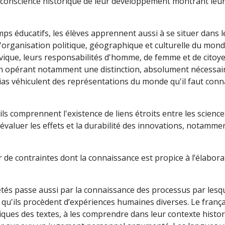
conscience historique de leur développement montrant leur
mps éducatifs, les élèves apprennent aussi à se situer dans
à l'organisation politique, géographique et culturelle du monde
que, leurs responsabilités d'homme, de femme et de citoyen
en opérant notamment une distinction, absolument nécessair
as véhiculent des représentations du monde qu'il faut conna
ls comprennent l'existence de liens étroits entre les sciences
évaluer les effets et la durabilité des innovations, notamment
 de contraintes dont la connaissance est propice à l’élabora
tés passe aussi par la connaissance des processus par lesque
r qu'ils procèdent d’expériences humaines diverses. Le frança
ques des textes, à les comprendre dans leur contexte histori