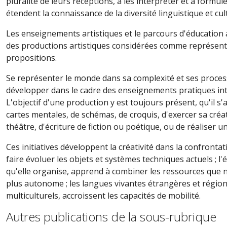
pluralité de leurs réceptions, à les interpréter et à for
étendent la connaissance de la diversité linguistique et cultu
Les enseignements artistiques et le parcours d'éducation a
des productions artistiques considérées comme représenta
propositions.
Se représenter le monde dans sa complexité et ses proces
développer dans le cadre des enseignements pratiques inter
L'objectif d'une production y est toujours présent, qu'il 
cartes mentales, de schémas, de croquis, d'exercer sa créati
théâtre, d'écriture de fiction ou poétique, ou de réaliser 
Ces initiatives développent la créativité dans la confron
faire évoluer les objets et systèmes techniques actuels ; l'
qu'elle organise, apprend à combiner les ressources que né
plus autonome ; les langues vivantes étrangères et régiona
multiculturels, accroissent les capacités de mobilité.
Autres publications de la sous-rubrique