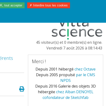
K, tout accepter
✗ Interdire tous les cookies
97/2023
L'EUROPE
45 visiteur(s) et 0 membre(s) en ligne.
Vendredi 7 août 2026 à 08:14:43
férents
Merci !
Depuis 2001 hébergé
chez Octave
Depuis 2005 propulsé
par le CMS
NPDS
Depuis 2016 Galerie des objets 3D
hébergée
chez Alban DENOYEL
cofondateur de Sketchfab