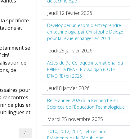
ivantes
de technologie
Jeudi 12 février 2026
a spécificité
Développer un esprit d'entreprendre
tations et
en technologie par Christophe Delogé
pour la revue échanger en 2011
 notamment se
Jeudi 29 janvier 2026
cité.
alisation de
Actes du 7e Colloque international du
RAIFFET à l'IPNETP d’Abidjan (CÔTE
ions, de
D’IVOIRE) en 2025
Jeudi 8 janvier 2026
essaires pour
es rencontres
Belle année 2026 à la Recherche en
nir de plus en
Sciences de l'Éducation Technologique
ultilingues et
Mardi 25 novembre 2025
2010, 2012, 2017, Lettres aux
4
Présidents de la République :