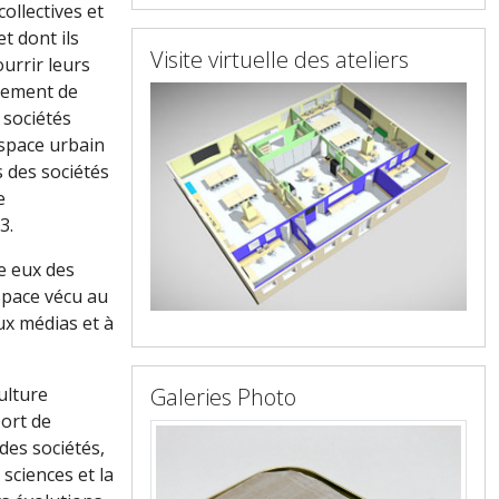
ollectives et
t dont ils
Visite virtuelle des ateliers
urrir leurs
ssement de
 sociétés
'espace urbain
 des sociétés
e
3.
re eux des
space vécu au
ux médias et à
ulture
Galeries Photo
port de
des sociétés,
sciences et la