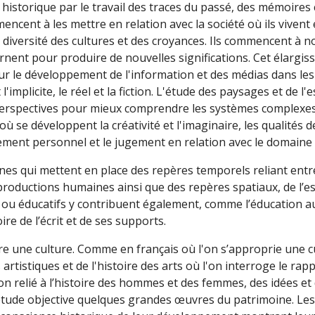
historique par le travail des traces du passé, des mémoires c
encent à les mettre en relation avec la société où ils vivent e
 diversité des cultures et des croyances. Ils commencent à no
rnent pour produire de nouvelles significations. Cet élargi
sur le développement de l'information et des médias dans les
t l'implicite, le réel et la fiction. L'étude des paysages et de l
perspectives pour mieux comprendre les systèmes complexes
 se développent la créativité et l'imaginaire, les qualités d
gement personnel et le jugement en relation avec le domaine 
plines qui mettent en place des repères temporels reliant ent
 productions humaines ainsi que des repères spatiaux, de l’e
ou éducatifs y contribuent également, comme l’éducation a
re de l’écrit et de ses supports.
ire une culture. Comme en français où l'on s’approprie une c
artistiques et de l'histoire des arts où l'on interroge le rap
n relié à l’histoire des hommes et des femmes, des idées et 
’étude objective quelques grandes œuvres du patrimoine. Les 