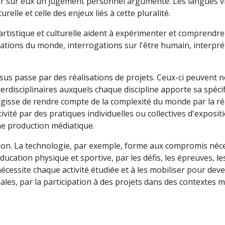
muler sur eux un jugement personnel argumenté. Les langues v
relle et celle des enjeux liés à cette pluralité.
rtistique et culturelle aident à expérimenter et comprendre l
tions du monde, interrogations sur l'être humain, interpré
sus passe par des réalisations de projets. Ceux-ci peuvent
disciplinaires auxquels chaque discipline apporte sa spécifi
s'agisse de rendre compte de la complexité du monde par la ré
vité par des pratiques individuelles ou collectives d'exposit
une production médiatique.
tation. La technologie, par exemple, forme aux compromis néc
éducation physique et sportive, par les défis, les épreuves, l
cessite chaque activité étudiée et à les mobiliser pour deve
les, par la participation à des projets dans des contextes m