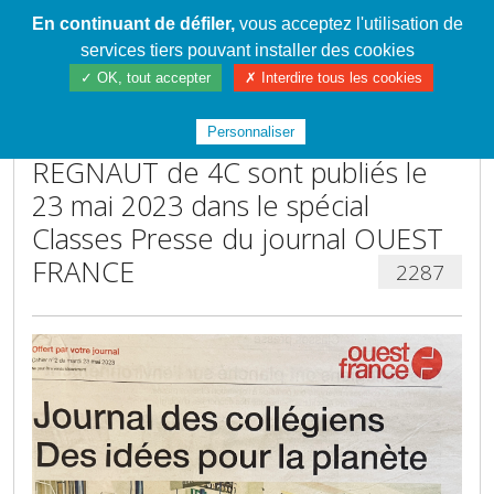
En continuant de défiler,
vous acceptez l'utilisation de
Cahier de textes patrickRICHARD
services tiers pouvant installer des cookies
✓ OK, tout accepter
✗ Interdire tous les cookies
Esla AUBIN de 4D, Romane
RAISON de 4B et Louca
Personnaliser
REGNAUT de 4C sont publiés le
23 mai 2023 dans le spécial
Classes Presse du journal OUEST
FRANCE
2287