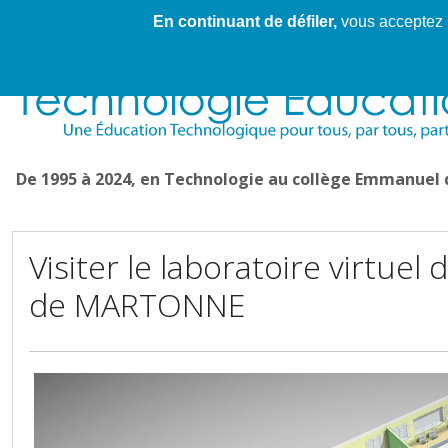
En continuant de défiler,
vous acceptez l'
Cahier de textes patrickRICHARD
Cahier de texte
De 1995 à 2024, en Technologie au collège Emmanuel
Visiter le laboratoire virtue
de MARTONNE