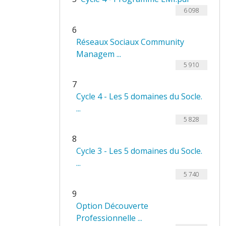
6 098
6
Réseaux Sociaux Community
Managem ...
5 910
7
Cycle 4 - Les 5 domaines du Socle.
...
5 828
8
Cycle 3 - Les 5 domaines du Socle.
...
5 740
9
Option Découverte
Professionnelle ...