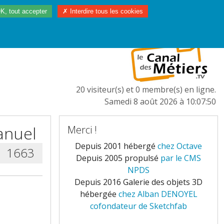
K, tout accepter
✗ Interdire tous les cookies
97/2023
L'EUROPE
20 visiteur(s) et 0 membre(s) en ligne.
Samedi 8 août 2026 à 10:07:50
anuel
Merci !
Depuis 2001 hébergé
chez Octave
1663
Depuis 2005 propulsé
par le CMS
NPDS
Depuis 2016 Galerie des objets 3D
hébergée
chez Alban DENOYEL
cofondateur de Sketchfab