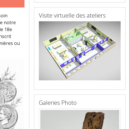
Visite virtuelle des ateliers
soin
de notre
le 18e
nscrit
nières ou
Galeries Photo