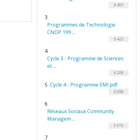
6 493
3
Programmes de Technologie
CNDP 199 ...
6 422
4
Cycle 3 - Programme de Sciences
et ...
6 208
5
Cycle 4 - Programme EMI.pdf
6 098
6
Réseaux Sociaux Community
Managem ...
5 910
7