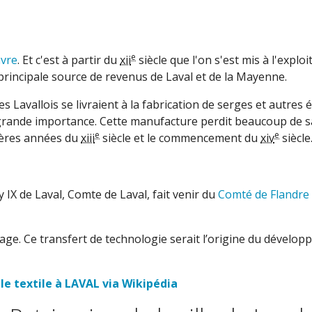
e
vre
. Et c'est à partir du
xii
siècle
que l'on s'est mis à l'exploi
 principale source de revenus de
Laval
et de la Mayenne.
s Lavallois se livraient à la fabrication de serges et autres 
 grande importance
. Cette manufacture perdit beaucoup de s
e
e
nières années du
xiii
siècle
et le commencement du
xiv
siècle
 IX de Laval, Comte de Laval, fait venir du
Comté de Flandre
age. Ce transfert de technologie serait l’origine du dévelo
 le textile à LAVAL via Wikipédia