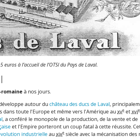
 euros à l’accueil de l’OTSI du Pays de Laval.
l
o-romaine
à nos jours.
 développe autour du
château des ducs de Laval
, principale
e
e
rtées dans toute l'Europe et même vers l'Amérique au
xv
et
xvi
al
, a conféré le monopole de la production, de la vente et de
çaise
et l'Empire porteront un coup fatal à cette réussite. Ce
e
évolution industrielle
au
xix
siècle avec la mécanisation des 