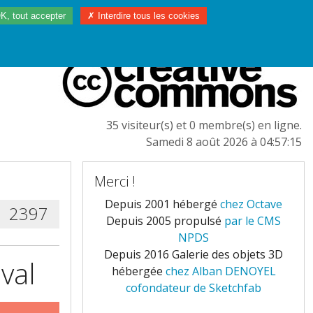
K, tout accepter
✗ Interdire tous les cookies
97/2023
L'EUROPE
35 visiteur(s) et 0 membre(s) en ligne.
Samedi 8 août 2026 à 04:57:15
Merci !
Depuis 2001 hébergé
chez Octave
2397
Depuis 2005 propulsé
par le CMS
NPDS
Depuis 2016 Galerie des objets 3D
aval
hébergée
chez Alban DENOYEL
cofondateur de Sketchfab