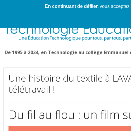
En continuant de défiler,
vous acceptez l'
Cahier de textes patrickRICHARD
Cahier de texte
De 1995 à 2024, en Technologie au collège Emmanuel
Une histoire du textile à LAVA
télétravail !
Du fil au flou : un film s