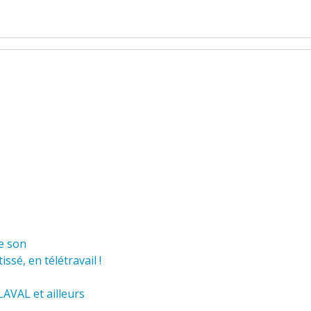
ge son
ssé, en télétravail !
 LAVAL et ailleurs