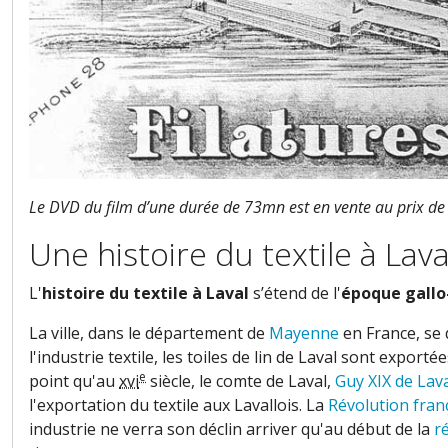
Le DVD du film d’une durée de 73mn est en vente au prix de 5
Une histoire du textile à Lava
L'
histoire du
textile
à
Laval
s’étend de l'
époque gall
La ville, dans le
département
de
Mayenne
en
France, se
l'industrie textile, les toiles de lin de Laval sont expo
e
point qu'au
xvi
siècle, le comte de Laval,
Guy XIX de Lav
l'exportation du textile aux Lavallois. La
Révolution fran
industrie ne verra son déclin arriver qu'au début de la
r