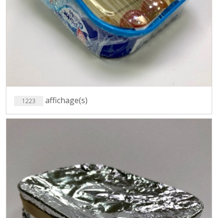
affichage(s)
1223