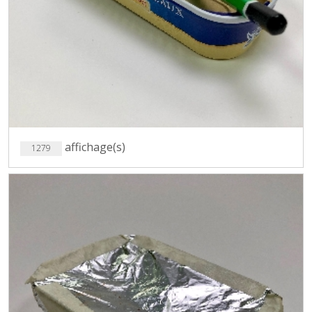
affichage(s)
1279