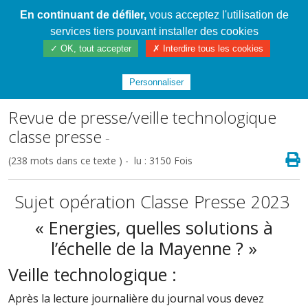
En continuant de défiler,
vous acceptez l'utilisation de
Cahier de textes patrickRICHARD
services tiers pouvant installer des cookies
✓ OK, tout accepter
✗ Interdire tous les cookies
Index
/
4ème N2 Cycle 4
/
E.P.I. : Tous
journalistes !
Personnaliser
Revue de presse/veille technologique
classe presse
-
(238 mots dans ce texte ) - lu : 3150 Fois
Sujet opération Classe Presse 2023
« Energies, quelles solutions à
l’échelle de la Mayenne ? »
Veille technologique :
Après la lecture journalière du journal vous devez