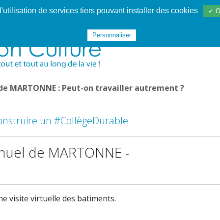
utilisation de services tiers pouvant installer des cookies
✓ O
Websphère
Les services
De 1995 à 2020
TÉC 19
Personnaliser
 de MARTONNE : Peut-on travailler autrement ?
onstruire un #CollègeDurable
mmanuel de MARTONNE
-
 visite virtuelle des batiments.