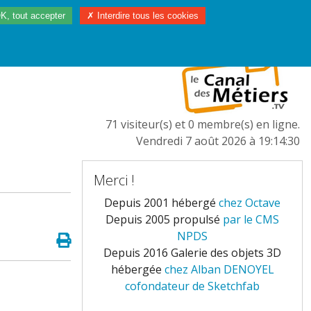
K, tout accepter
✗ Interdire tous les cookies
97/2023
L'EUROPE
71 visiteur(s) et 0 membre(s) en ligne.
Vendredi 7 août 2026 à 19:14:30
Merci !
Depuis 2001 hébergé
chez Octave
Depuis 2005 propulsé
par le CMS
NPDS
Depuis 2016 Galerie des objets 3D
hébergée
chez Alban DENOYEL
cofondateur de Sketchfab