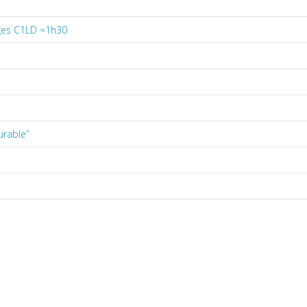
rges C1LD ≈1h30
urable”