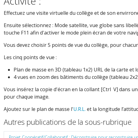
Activité :
Effectuez une visite virtuelle du collège et de son envir
Ensuite sélectionnez : Mode satellite, vue globe sans libell
touche F11 afin d'activer le mode plein écran de votre navi
Vous devez choisir 5 points de vue du collège,
pour chacun 
Les cinq points de vue :
Plan de masse en 3D (tableau 1x2) URL de la carte et 
4 vues en zoom des bâtiments du collège (tableau 2x2
Vous i
nsérez la copie d'écran en la collant [Ctrl V] dans u
pour chaque image.
Ajoutez sur le plan de masse l'
U.R.L.
et la longitude l’attit
Autres publications de la sous-rubrique
Projet Coopératif/Collaboratif : Déconstruire pour reconstruire 