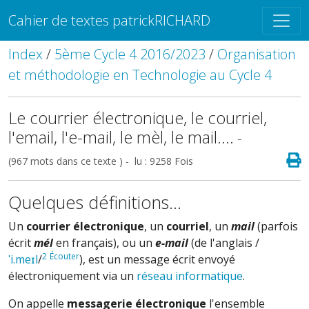
Cahier de textes patrickRICHARD
Index
/
5ème Cycle 4 2016/2023
/
Organisation
et méthodologie en Technologie au Cycle 4
Le courrier électronique, le courriel,
l'email, l'e-mail, le mèl, le mail....
-
(967 mots dans ce texte ) - lu : 9258 Fois
Quelques définitions...
Un
courrier électronique
, un
courriel
, un
mail
(parfois
écrit
mél
en français), ou un
e-mail
(de l'anglais
/
2
Écouter
ˈ
i
.
m
e
ɪ
l
/
), est un message écrit envoyé
électroniquement via un
réseau informatique
.
On appelle
messagerie électronique
l'ensemble