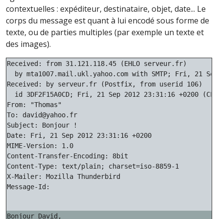
contextuelles : expéditeur, destinataire, objet, date... Le
corps du message est quant à lui encodé sous forme de
texte, ou de parties multiples (par exemple un texte et
des images).
Received: from 31.121.118.45 (EHLO serveur.fr)

  by mta1007.mail.ukl.yahoo.com with SMTP; Fri, 21 Sep
Received: by serveur.fr (Postfix, from userid 106)

  id 3DF2F15A0CD; Fri, 21 Sep 2012 23:31:16 +0200 (CEST
From: "Thomas"

To: david@yahoo.fr

Subject: Bonjour !

Date: Fri, 21 Sep 2012 23:31:16 +0200

MIME-Version: 1.0

Content-Transfer-Encoding: 8bit

Content-Type: text/plain; charset=iso-8859-1

X-Mailer: Mozilla Thunderbird

Message-Id:
Bonjour David,
