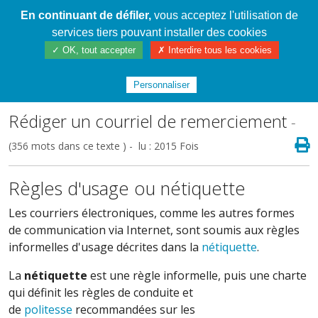
En continuant de défiler,
vous acceptez l'utilisation de
Cahier de textes patrickRICHARD
services tiers pouvant installer des cookies
✓ OK, tout accepter
✗ Interdire tous les cookies
Index
/
3ème N3 Cycle 4
/
Mon stage en 180
secondes
Personnaliser
Rédiger un courriel de remerciement
-
(356 mots dans ce texte ) - lu : 2015 Fois
Règles d'usage ou nétiquette
Les courriers électroniques, comme les autres formes
de communication via Internet, sont soumis aux règles
informelles d'usage décrites dans la
nétiquette
.
La
nétiquette
est une règle informelle, puis une charte
qui définit les règles de conduite et
de
politesse
recommandées sur les