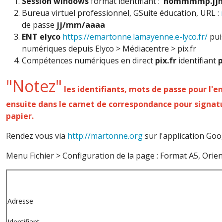
Session windows
format identifiant :
nommmmp.j
Bureua virtuel professionnel, GSuite éducation, URL :
de passe
jj/mm/aaaa
ENT elyco
https://emartonne.lamayenne.e-lyco.fr/
pui
numériques depuis Elyco > Médiacentre > pix.fr
Compétences numériques en direct
pix.fr
identifiant
"Notez"
les identifiants, mots de passe pour l'e
ensuite dans le carnet de correspondance pour signat
papier.
Rendez vous via
http://martonne.org
sur l'application Goo
Menu Fichier > Configuration de la page : Format A5, Orie
Adresse
Identifiant