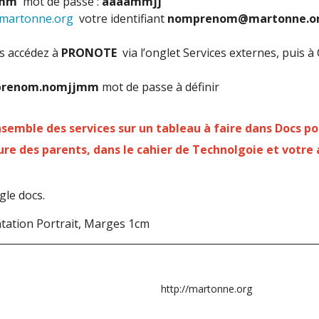
jmm
mot de passe :
aaaammjj
martonne.org
votre identifiant
nomprenom@martonne.o
s accédez à
PRONOTE
via l’onglet Services externes, puis 
prenom.nomjjmm
mot de passe à définir
nsemble des services sur
un tableau à faire dans Docs pou
ure des parents, dans le cahier de Technolgoie et votre
gle docs.
ntation Portrait, Marges 1cm
http://martonne.org