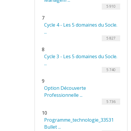
Managem ...
5 910
7
Cycle 4 - Les 5 domaines du Socle.
...
5 827
8
Cycle 3 - Les 5 domaines du Socle.
...
5 740
9
Option Découverte
Professionnelle ...
5 736
10
Programme_technologie_33531
Bullet ...