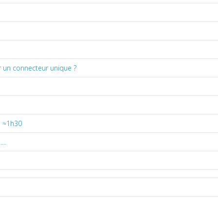
r un connecteur unique ?
D ≈1h30
...