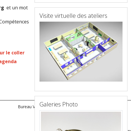
rg
et un mot
Visite virtuelle des ateliers
à Compétences
r le coller
 agenda
Galeries Photo
Bureau Virtuel
n