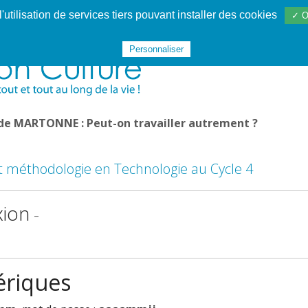
utilisation de services tiers pouvant installer des cookies
✓ O
Websphère
Les services
De 1995 à 2020
TÉC 19
Personnaliser
 de MARTONNE : Peut-on travailler autrement ?
t méthodologie en Technologie au Cycle 4
xion
-
ériques