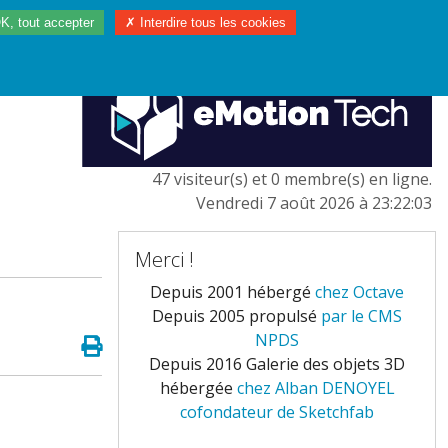
K, tout accepter
✗ Interdire tous les cookies
97/2023
L'EUROPE
47 visiteur(s) et 0 membre(s) en ligne.
Vendredi 7 août 2026 à 23:22:03
Merci !
Depuis 2001 hébergé
chez Octave
Depuis 2005 propulsé
par le CMS
NPDS
Depuis 2016 Galerie des objets 3D
hébergée
chez Alban DENOYEL
cofondateur de Sketchfab