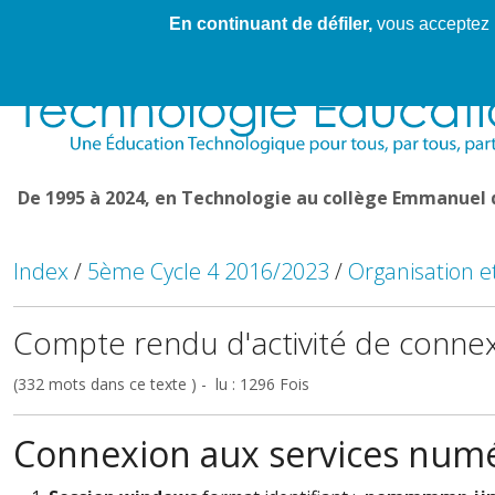
En continuant de défiler,
vous acceptez l'
Cahier de textes patrickRICHARD
Cahier de texte
De 1995 à 2024, en Technologie au collège Emmanuel
Index
/
5ème Cycle 4 2016/2023
/
Organisation e
Compte rendu d'activité de conne
(332 mots dans ce texte ) - lu : 1296 Fois
Connexion aux services num