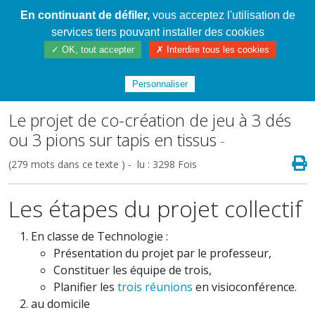
En continuant de défiler,
vous acceptez l'utilisation de
Cahier de textes patrickRICHARD
services tiers pouvant installer des cookies
✓ OK, tout accepter
✗ Interdire tous les cookies
Index
/
5ème Cycle 4 2016/2023
/
Trois dés sur
carré tissé, en télétravail !
Personnaliser
Le projet de co-création de jeu à 3 dés
ou 3 pions sur tapis en tissus
-
(279 mots dans ce texte ) - lu : 3298 Fois
Les étapes du projet collectif
En classe de Technologie :
Présentation du projet par le professeur,
Constituer les équipe de trois,
Planifier les
trois réunions
en visioconférence.
au domicile