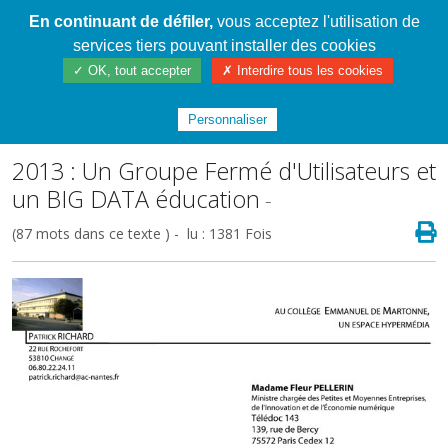
En continuant de défiler,
vous acceptez l'utilisation de
Cahier de textes patrickRICHARD
services tiers pouvant installer des cookies
✓ OK, tout accepter
✗ Interdire tous les cookies
Index
/
La Technologie partagée ! de 1997 à
2023
/
Les lettres
Personnaliser
2013 : Un Groupe Fermé d'Utilisateurs et
un BIG DATA éducation
-
(87 mots dans ce texte ) - lu : 1381 Fois